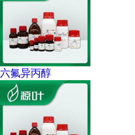
六氟异丙醇