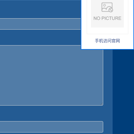
手机访问官网