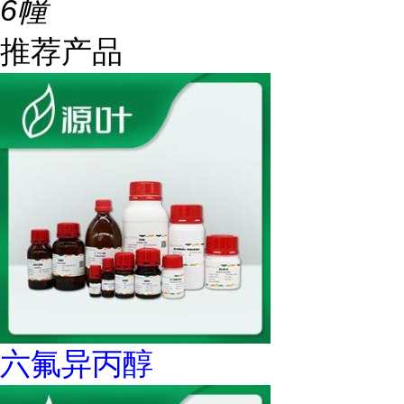
6幢
推荐产品
六氟异丙醇