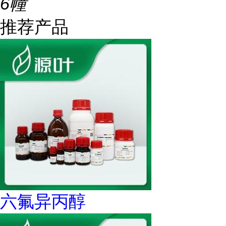
6幢
推荐产品
六氟异丙醇