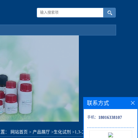
联系方式
手机：
18016338107
位置：
网站首页
>
产品展厅
>
生化试剂
>
1,3-二甲基-4-哌啶酮