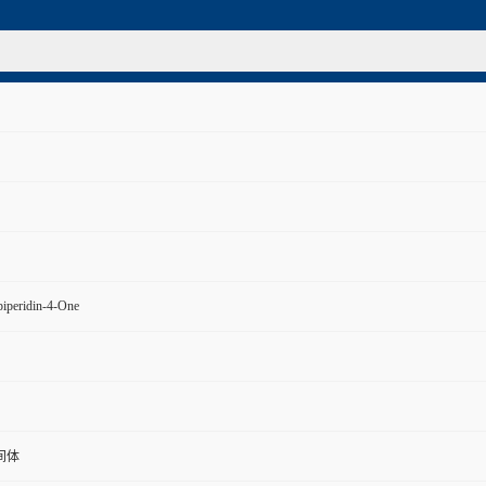
piperidin-4-One
间体