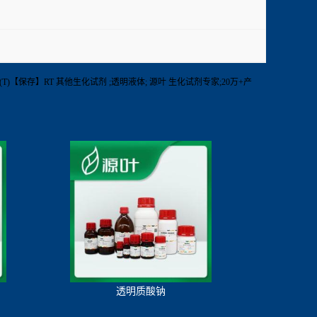
8%(GC)(T)【保存】RT 其他生化试剂 ;透明液体; 源叶 生化试剂专家;20万+产
透明质酸钠