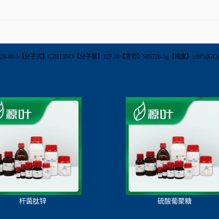
【CAS】4629-80-5【分子式】C7H13NO【分子量】127.18【货号】S65726-5g【纯度】≥9
杆菌肽锌
硫酸葡聚糖