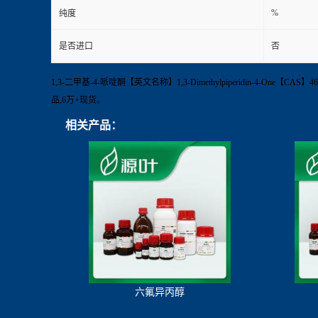
%
纯度
是否进口
否
1,3-二甲基-4-哌啶酮【英文名称】1,3-Dimethylpiperidin-4-One
品,6万+现货。
相关产品：
六氟异丙醇