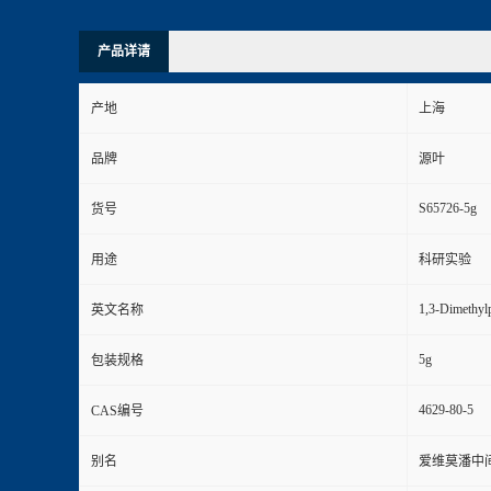
产品详请
产地
上海
品牌
源叶
S65726-5g
货号
用途
科研实验
1,3-Dimethyl
英文名称
5g
包装规格
4629-80-5
CAS编号
别名
爱维莫潘中