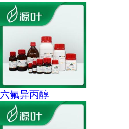
六氟异丙醇