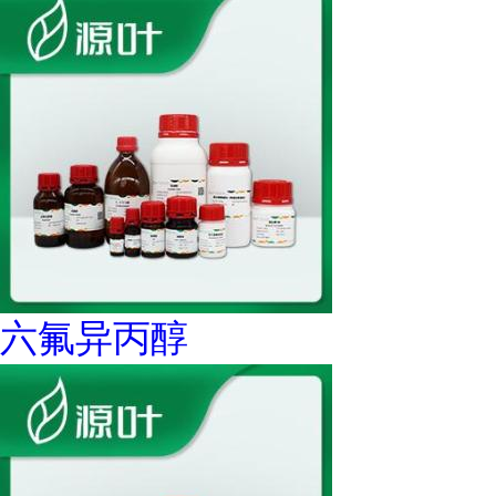
六氟异丙醇