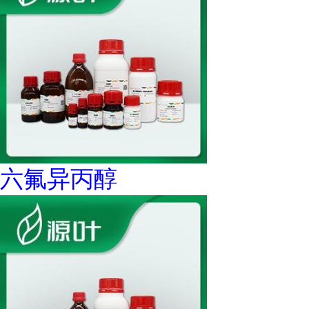
六氟异丙醇