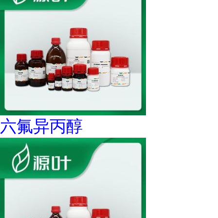
六氟异丙醇