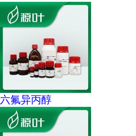
六氟异丙醇