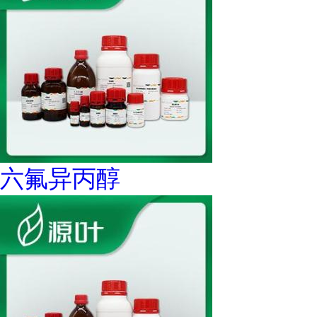
六氟异丙醇