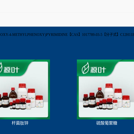
XY-4-METHYLPHENOXY)PYRIMIDINE【CAS】1017789-03-5【分子式】C12H1
杆菌肽锌
硫酸葡聚糖