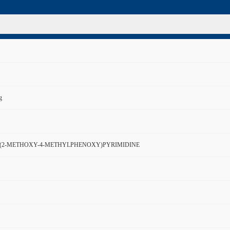
g
-(2-METHOXY-4-METHYLPHENOXY)PYRIMIDINE