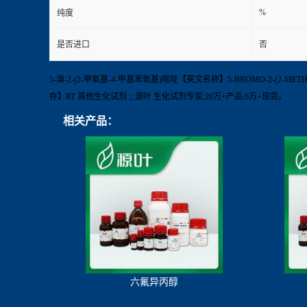
%
纯度
是否进口
否
5-溴-2-(2-甲氧基-4-甲基苯氧基)嘧啶【英文名称】5-BROMO-2-(2-METHO
存】RT 其他生化试剂 ;; 源叶 生化试剂专家;20万+产品,6万+现货。
相关产品：
六氟异丙醇