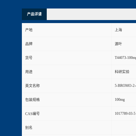
产品详请
产地
上海
品牌
源叶
T44073-100m
货号
用途
科研实验
5-BROMO-2
英文名称
100mg
包装规格
1017789-03-5
CAS编号
别名