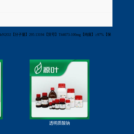
1BrN2O2【分子量】295.13194【货号】T44073-100mg【纯度】≥97%【保
透明质酸钠