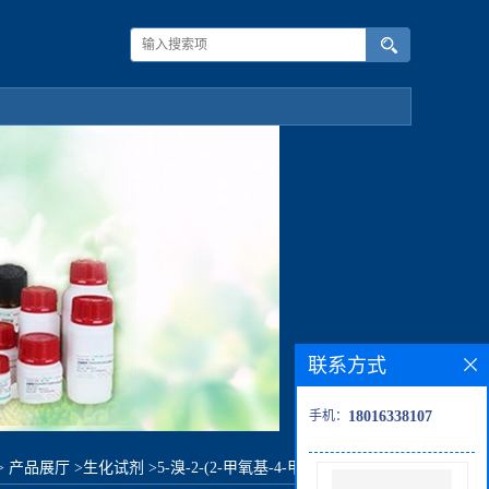
联系方式
手机：
18016338107
>
产品展厅
>
生化试剂
>
5-溴-2-(2-甲氧基-4-甲基苯氧基)嘧啶