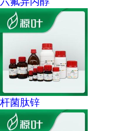
六氟异丙醇
杆菌肽锌