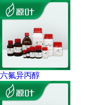
六氟异丙醇