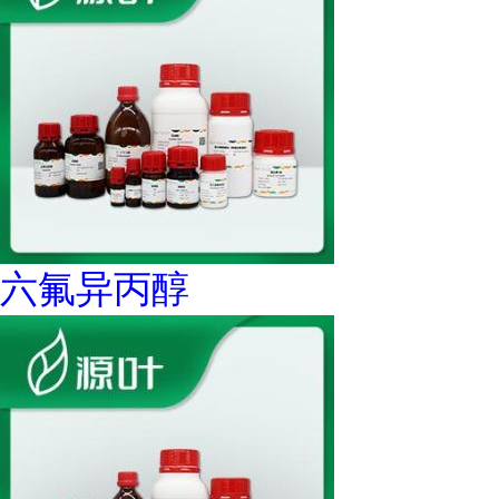
六氟异丙醇