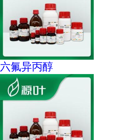
六氟异丙醇