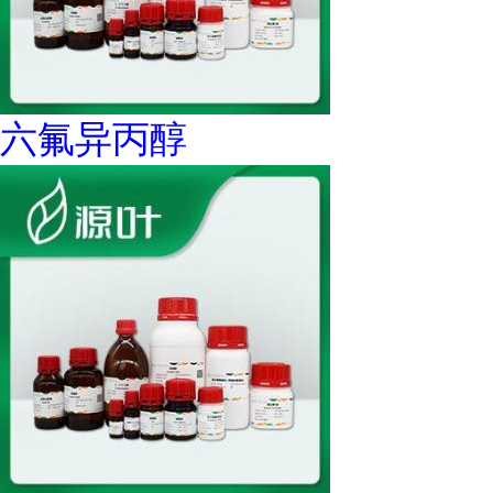
六氟异丙醇