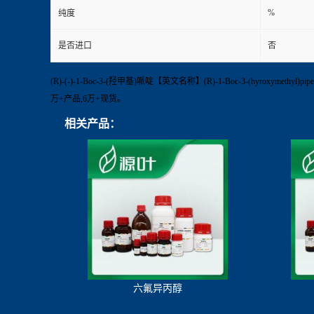
%
纯度
是否进口
否
(R)-(-)-1-Boc-3-(羟甲基)哌啶【英文名称】(R)-1-Boc-3-(hyroxym
万+产品,6万+现货。
相关产品：
六氟异丙醇