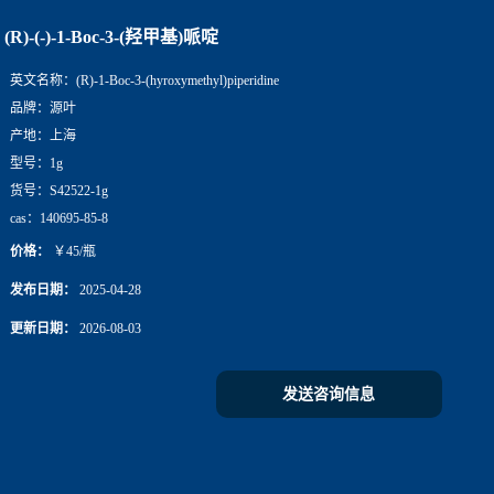
(R)-(-)-1-Boc-3-(羟甲基)哌啶
英文名称：
(R)-1-Boc-3-(hyroxymethyl)piperidine
品牌：
源叶
产地：
上海
型号：
1g
货号：
S42522-1g
cas：
140695-85-8
价格：
￥45/瓶
发布日期：
2025-04-28
更新日期：
2026-08-03
发送咨询信息