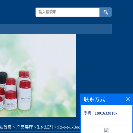
联系方式
手机：
18016338107
站首页
>
产品展厅
>
生化试剂
>
(R)-(-)-1-Boc-3-(羟甲基)哌啶