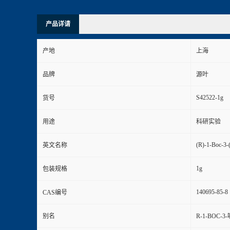
产品详请
产地
上海
品牌
源叶
S42522-1g
货号
用途
科研实验
(R)-1-Boc-3-
英文名称
1g
包装规格
140695-85-8
CAS编号
别名
R-1-BOC-