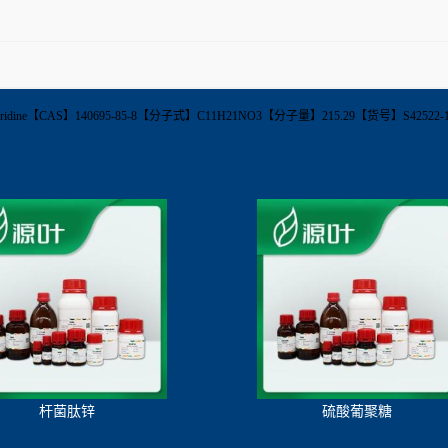
ethyl)piperidine【CAS】140695-85-8【分子式】C11H21NO3【分子量】215.29【货
杆菌肽锌
硫酸葡聚糖