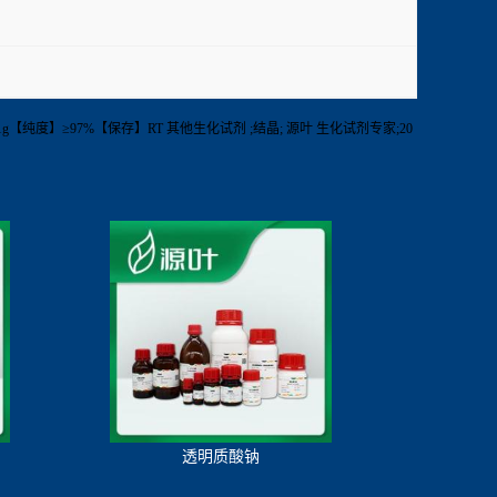
号】S42522-1g【纯度】≥97%【保存】RT 其他生化试剂 ;结晶; 源叶 生化试剂专家;20
透明质酸钠