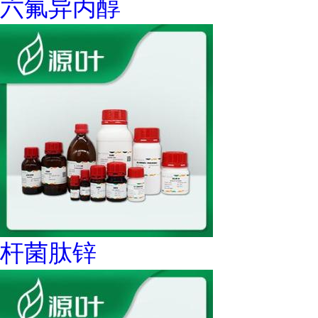
六氟异丙醇
杆菌肽锌