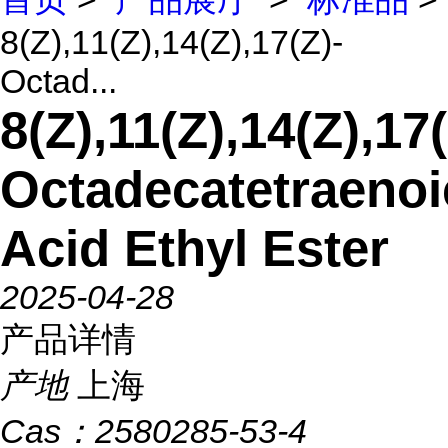
8(Z),11(Z),14(Z),17(Z)-
Octad...
8(Z),11(Z),14(Z),17(
Octadecatetraenoi
Acid Ethyl Ester
2025-04-28
产品详情
产地
上海
Cas：
2580285-53-4