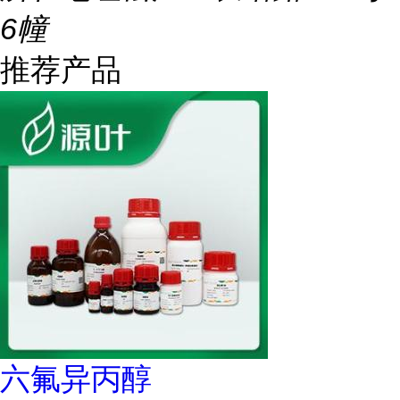
6幢
推荐产品
六氟异丙醇