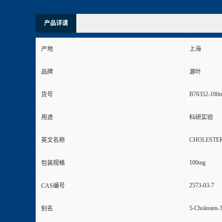
产品详请
产地
上海
品牌
源叶
B76352-100
货号
用途
科研实验
CHOLESTE
英文名称
100mg
包装规格
2573-03-7
CAS编号
5-Cholesten-3
别名