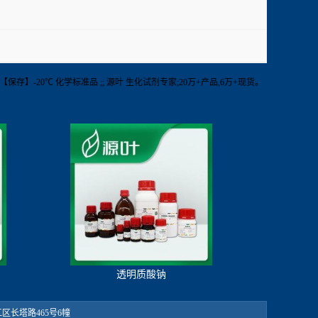
】>99%【保存】-20℃ 化学标准品 ;; 源叶 生化试剂专家;20万+产品,6万+现货。
透明质酸钠
：松江区长塔路465号6幢