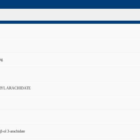
mg
RYL ARACHIDATE
β-ol 3-arachidate