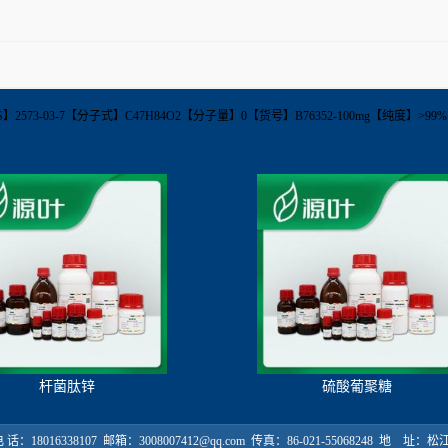
DATE【CAS】2573-03-7【分子式】C47H84O2【分子量】0【货号】B76352-100mg【纯度
杆菌肽锌
硫酸葡聚糖
18016338107 邮箱：3008007412@qq.com 传真：86-021-55068248 地 址