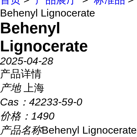
Behenyl Lignocerate
Behenyl
Lignocerate
2025-04-28
产品详情
产地
上海
Cas：
42233-59-0
价格：
1490
产品名称
Behenyl Lignocerate