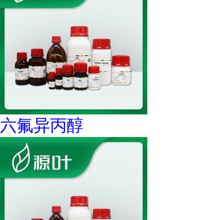
六氟异丙醇