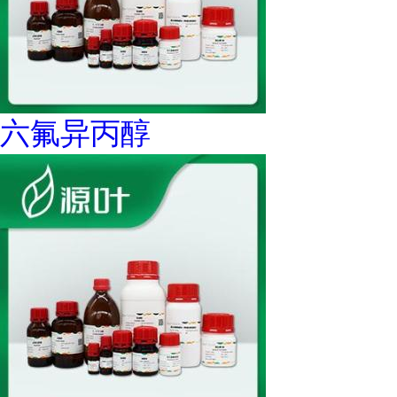
六氟异丙醇