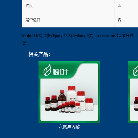
%
纯度
是否进口
否
Methyl 11(R),12(R)-Epoxy-13(S)-hydroxy-9(Z)-octade
货。
相关产品：
六氟异丙醇