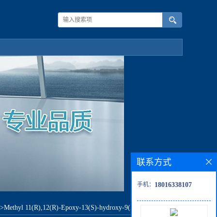
联系方式
手机：
18016338107
>
Methyl 11(R),12(R)-Epoxy-13(S)-hydroxy-9(Z)-octadecenoate