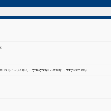
g
id, 10-[(2R,3R)-3-[(1S)-1-hydroxyhexyl]-2-oxiranyl]-, methyl ester, (9Z)-