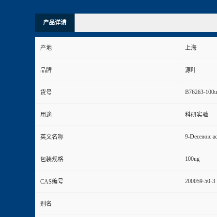
产品详请
产地
上海
品牌
源叶
B76263-100u
货号
用途
科研实验
9-Decenoic ac
英文名称
100ug
包装规格
200059-50-3
CAS编号
别名