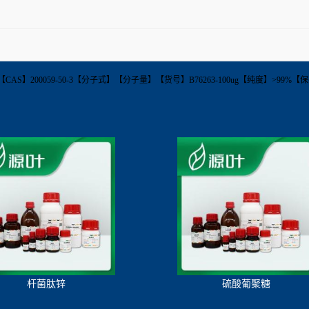
cenoate【英文名称】【CAS】200059-50-3【分子式】【分子量】【货号】B76263-100ug【纯度】>
杆菌肽锌
硫酸葡聚糖