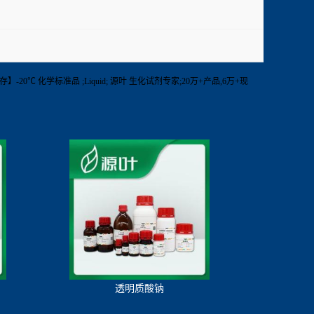
99%【保存】-20℃ 化学标准品 ;Liquid; 源叶 生化试剂专家;20万+产品,6万+现
透明质酸钠