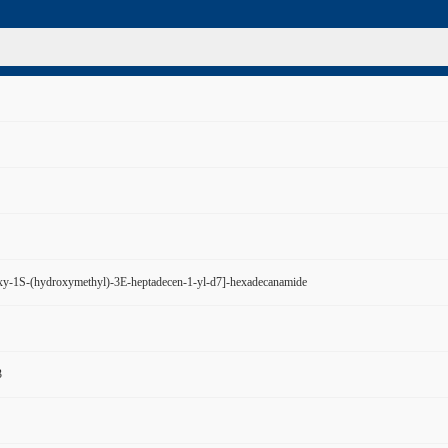
y-1S-(hydroxymethyl)-3E-heptadecen-1-yl-d7]-hexadecanamide
3