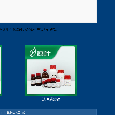
olid; 源叶 生化试剂专家;20万+产品,6万+现货。
透明质酸钠
：松江区长塔路465号6幢