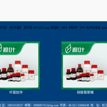
42-13-3【分子式】【分子量】【货号】B76230-1mg【纯度】>99%【保存】-20℃ 化学标准品 ;S
杆菌肽锌
硫酸葡聚糖
18016338107 邮箱：3008007412@qq.com 传真：86-021-55068248 地 址