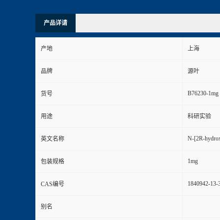
产品详请
产地
上海
品牌
源叶
B76230-1mg
货号
用途
科研实验
N-[2R-hydrox
英文名称
1mg
包装规格
1840942-13-
CAS编号
别名