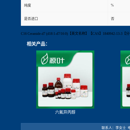
%
纯度
是否进口
否
C16 Ceramide-d7 (d18:1-d7/16:0)【英文名称】【CAS】18409
相关产品：
六氟异丙醇
联系人：李女士 电 话：