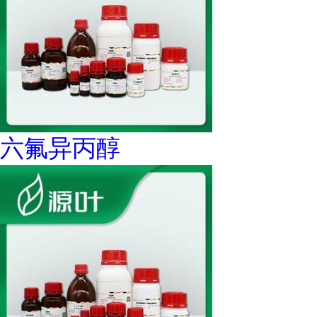
六氟异丙醇