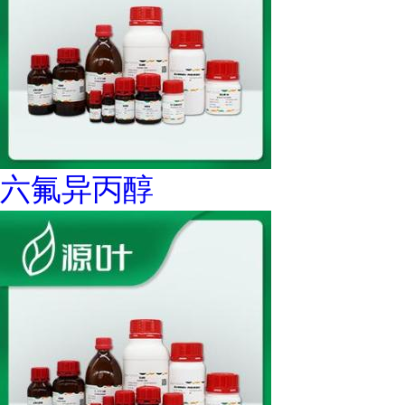
六氟异丙醇