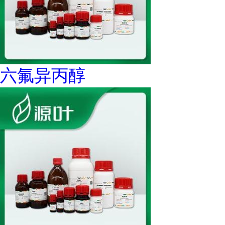
六氟异丙醇