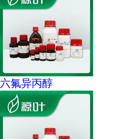
六氟异丙醇