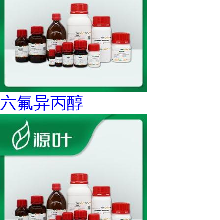
六氟异丙醇