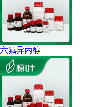
六氟异丙醇