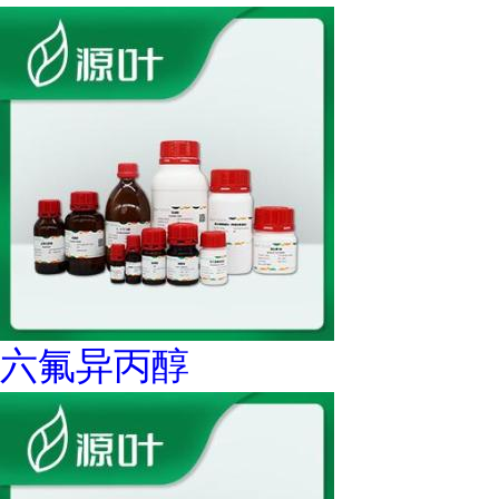
六氟异丙醇