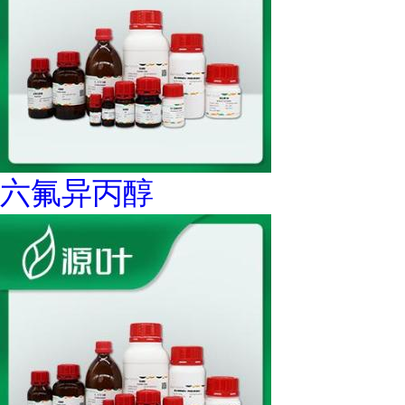
六氟异丙醇