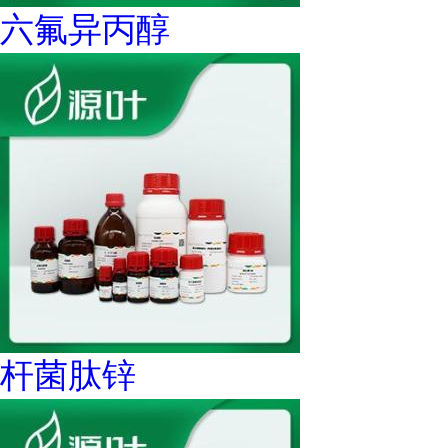
六氟异丙醇
杆菌肽锌