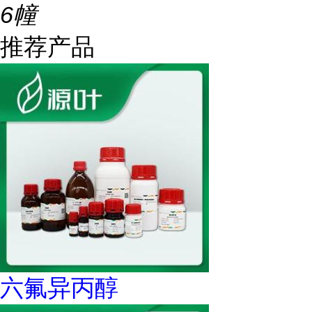
6幢
推荐产品
六氟异丙醇