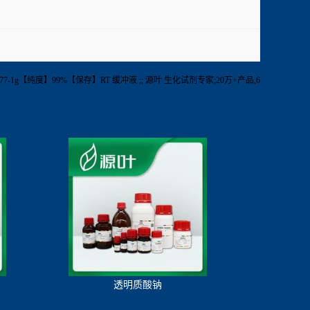
号】S44177-1g【纯度】99%【保存】RT 缓冲液 ;; 源叶 生化试剂专家;20万+产品,6
透明质酸钠