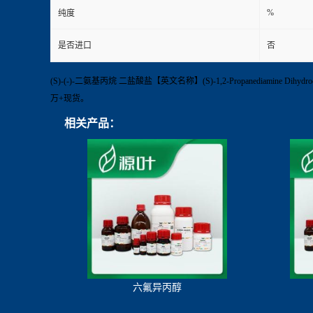
%
纯度
是否进口
否
(S)-(-)-二氨基丙烷 二盐酸盐【英文名称】(S)-1,2-Propanediamine Di
万+现货。
相关产品：
六氟异丙醇