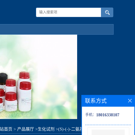
联系方式
手机：
18016338107
站首页
>
产品展厅
>
生化试剂
>
(S)-(-)-二氨基丙烷 二盐酸盐