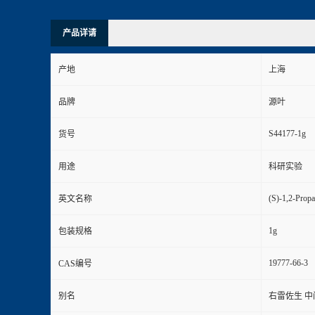
产品详请
产地
上海
品牌
源叶
S44177-1g
货号
用途
科研实验
(S)-1,2-Prop
英文名称
1g
包装规格
19777-66-3
CAS编号
别名
右雷佐生 中