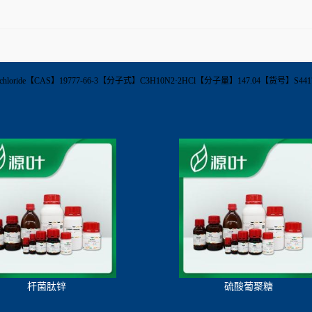
hydrochloride【CAS】19777-66-3【分子式】C3H10N2·2HCl【分子量】147.04【货
杆菌肽锌
硫酸葡聚糖