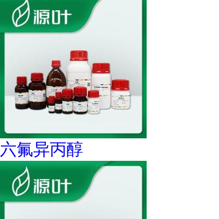
六氟异丙醇