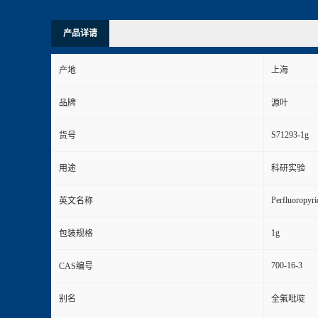
产品详请
产地
上海
品牌
源叶
S71293-1g
货号
用途
科研实验
Perfluoropyri
英文名称
1g
包装规格
700-16-3
CAS编号
别名
全氟吡啶