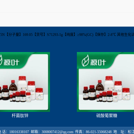
】C5F5N【分子量】169.05【货号】S71293-1g【纯度】≥98%(GC)【保存】2-8℃ 其他生
杆菌肽锌
硫酸葡聚糖
18016338107 邮箱：3008007412@qq.com 传真：86-021-55068248 地 址