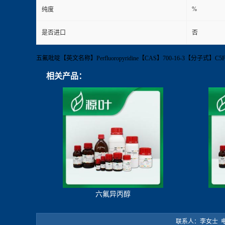
%
纯度
是否进口
否
五氟吡啶【英文名称】Perfluoropyridine【CAS】700-16-3【分子式
相关产品：
六氟异丙醇
联系人：李女士 电 话：