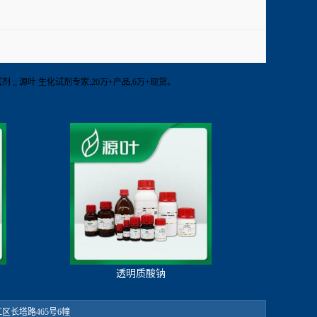
化试剂 ;; 源叶 生化试剂专家;20万+产品,6万+现货。
透明质酸钠
：松江区长塔路465号6幢