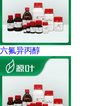
六氟异丙醇