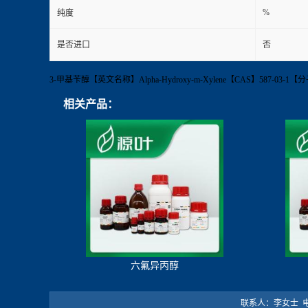
%
纯度
是否进口
否
3-甲基苄醇【英文名称】Alpha-Hydroxy-m-Xylene【CAS】587-03
相关产品：
六氟异丙醇
联系人：李女士 电 话：