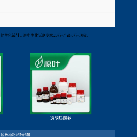
RT 其他生化试剂 ;; 源叶 生化试剂专家;20万+产品,6万+现货。
透明质酸钠
：松江区长塔路465号6幢