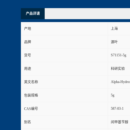
产品详请
产地
上海
品牌
源叶
S71151-5g
货号
用途
科研实验
Alpha-Hydro
英文名称
5g
包装规格
587-03-1
CAS编号
别名
间甲基苄醇