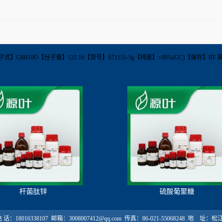
-1【分子式】C8H10O【分子量】122.16【货号】S71151-5g【纯度】≥98%(GC)【保存】
杆菌肽锌
硫酸葡聚糖
18016338107 邮箱：3008007412@qq.com 传真：86-021-55068248 地 址