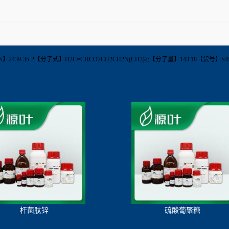
S】2439-35-2【分子式】H2C=CHCO2CH2CH2N(CH3)2;【分子量】143.18【货号】S4500
杆菌肽锌
硫酸葡聚糖