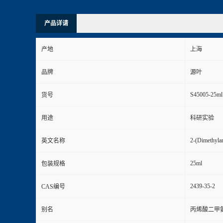
产品详请
产地
上海
品牌
源叶
S45005-25ml
货号
用途
科研实验
2-(Dimethylam
英文名称
25ml
包装规格
2439-35-2
CAS编号
别名
丙烯酸二甲