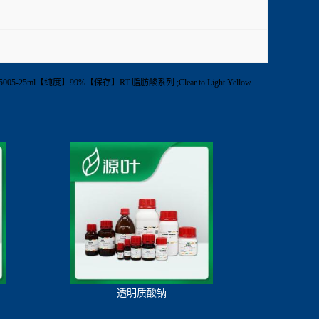
5-25ml【纯度】99%【保存】RT 脂肪酸系列 ;Clear to Light Yellow
透明质酸钠