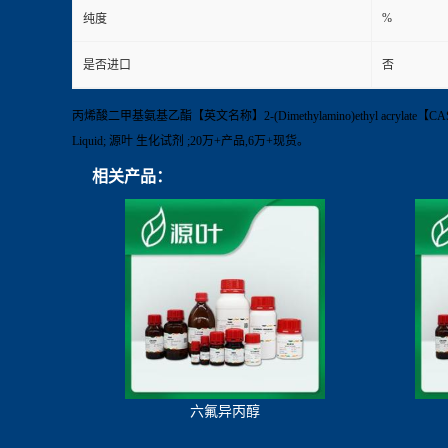
%
纯度
是否进口
否
丙烯酸二甲基氨基乙酯【英文名称】2-(Dimethylamino)ethyl acrylate【CA
Liquid; 源叶 生化试剂 ;20万+产品,6万+现货。
相关产品：
六氟异丙醇