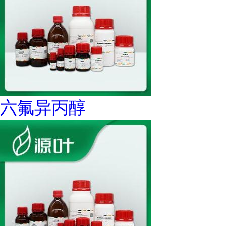
六氟异丙醇