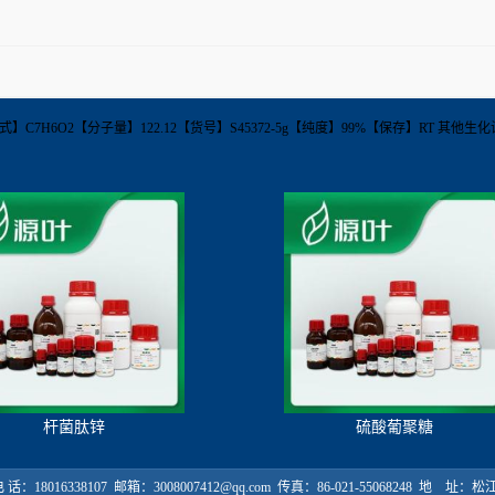
-9【分子式】C7H6O2【分子量】122.12【货号】S45372-5g【纯度】99%【保存】RT 其
杆菌肽锌
硫酸葡聚糖
18016338107 邮箱：3008007412@qq.com 传真：86-021-55068248 地 址