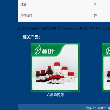
%
纯度
是否进口
否
1,2-亚甲二氧基苯【英文名称】1,3-Benzodioxole【CAS】274-09
相关产品：
六氟异丙醇
联系人：李女士 电 话：