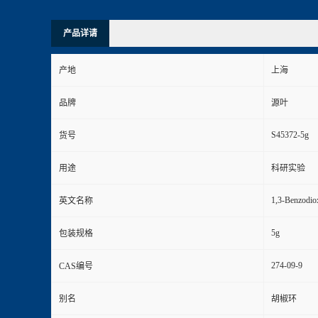
产品详请
产地
上海
品牌
源叶
S45372-5g
货号
用途
科研实验
1,3-Benzodio
英文名称
5g
包装规格
274-09-9
CAS编号
别名
胡椒环