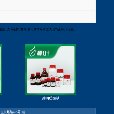
他生化试剂 ;透明液体; 源叶 生化试剂专家;20万+产品,6万+现货。
透明质酸钠
：松江区长塔路465号6幢