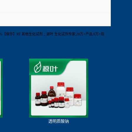
g【纯度】99%【保存】RT 其他生化试剂 ;; 源叶 生化试剂专家;20万+产品,6万+现
透明质酸钠