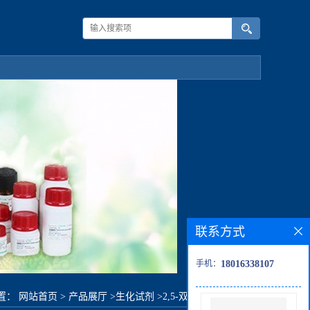
联系方式
手机：
18016338107
置：
网站首页
>
产品展厅
>
生化试剂
>
2,5-双(三氟甲基)苯胺