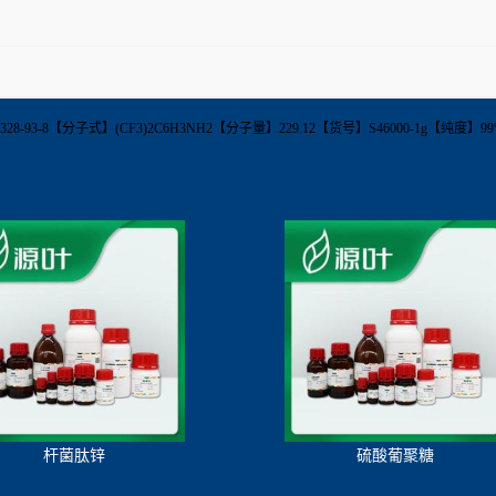
ine【CAS】328-93-8【分子式】(CF3)2C6H3NH2【分子量】229.12【货号】S46000-1
杆菌肽锌
硫酸葡聚糖