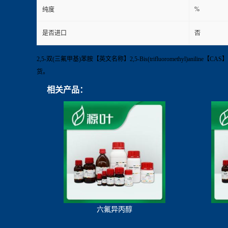
%
纯度
是否进口
否
2,5-双(三氟甲基)苯胺【英文名称】2,5-Bis(trifluoromethyl)anil
货。
相关产品：
六氟异丙醇