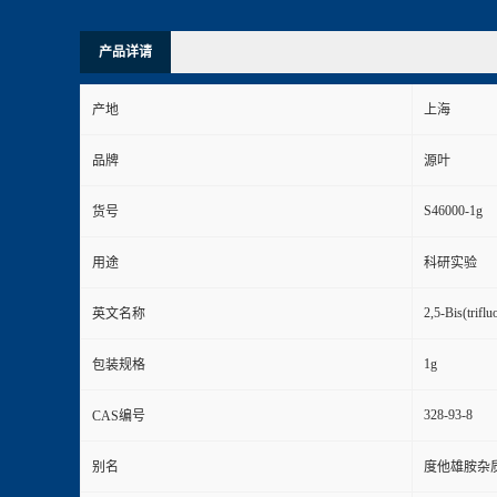
产品详请
产地
上海
品牌
源叶
S46000-1g
货号
用途
科研实验
2,5-Bis(triflu
英文名称
1g
包装规格
328-93-8
CAS编号
别名
度他雄胺杂