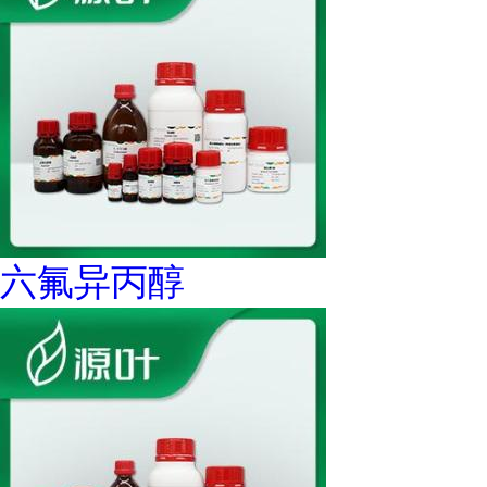
六氟异丙醇