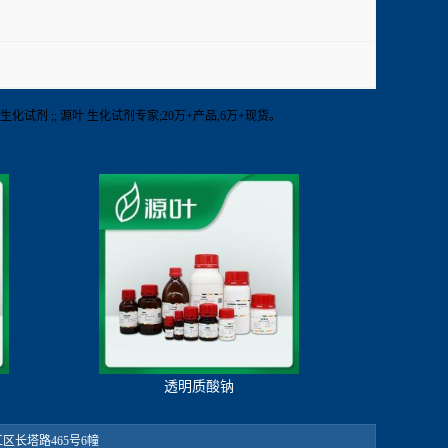
 其他生化试剂 ;; 源叶 生化试剂专家;20万+产品,6万+现货。
透明质酸钠
：松江区长塔路465号6幢