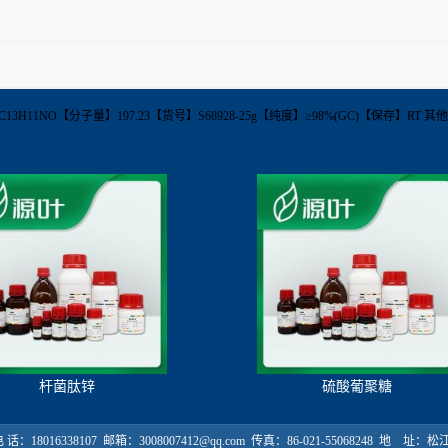
】C13H11NO【分子量】197.23【货号】S68928-25g【纯度】≥98%(GC)【保存】RT
杆菌肽锌
硫酸葡聚糖
18016338107 邮箱：3008007412@qq.com 传真：86-021-55068248 地 址