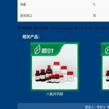
%
纯度
是否进口
否
苯甲酰苯胺【英文名称】N-Phenylbenzamide【CAS】93-98-1【分子式
相关产品：
六氟异丙醇
联系人：李女士 电 话：