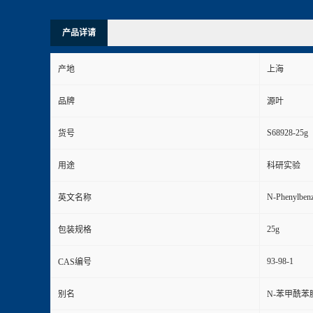
产品详请
产地
上海
品牌
源叶
S68928-25g
货号
用途
科研实验
N-Phenylben
英文名称
25g
包装规格
93-98-1
CAS编号
别名
N-苯甲酰苯