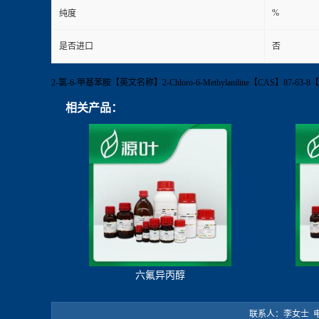
%
纯度
是否进口
否
2-氯-6-甲基苯胺【英文名称】2-Chloro-6-Methylaniline【CAS】
相关产品：
六氟异丙醇
联系人：李女士 电 话：