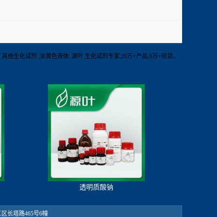
【保存】RT 其他生化试剂 ;淡黄色液体; 源叶 生化试剂专家;20万+产品,6万+现货。
透明质酸钠
：松江区长塔路465号6幢