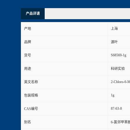
产品详请
产地
上海
品牌
源叶
S68569-1g
货号
用途
科研实验
2-Chloro-6-M
英文名称
1g
包装规格
87-63-8
CAS编号
别名
6-氯邻甲苯