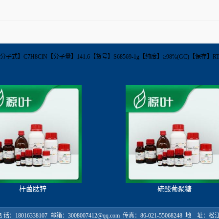
87-63-8【分子式】C7H8ClN【分子量】141.6【货号】S68569-1g【纯度】≥98%(GC)
杆菌肽锌
硫酸葡聚糖
18016338107 邮箱：3008007412@qq.com 传真：86-021-55068248 地 址