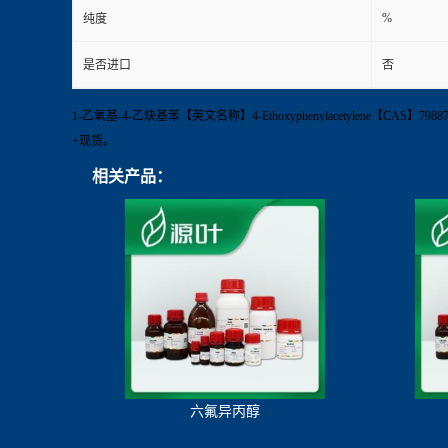
%
纯度
是否进口
否
1-乙氧基-4-乙炔基苯【英文名称】4-Ethoxyphenylacetylene【CAS
+现货。
相关产品：
六氟异丙醇