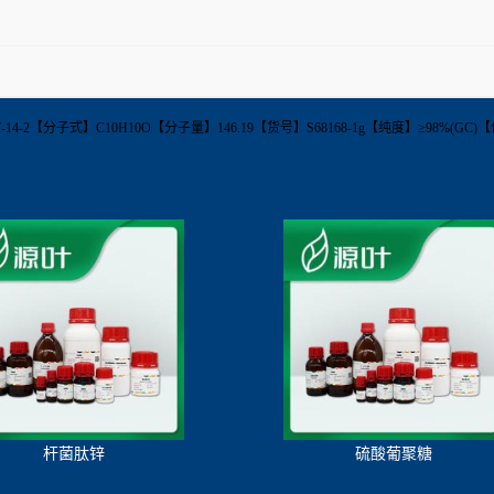
】79887-14-2【分子式】C10H10O【分子量】146.19【货号】S68168-1g【纯度】≥98%
杆菌肽锌
硫酸葡聚糖