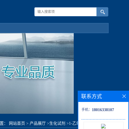
联系方式
手机：
18016338107
位置：
网站首页
>
产品展厅
>
生化试剂
>
1-乙氧基-4-乙炔基苯