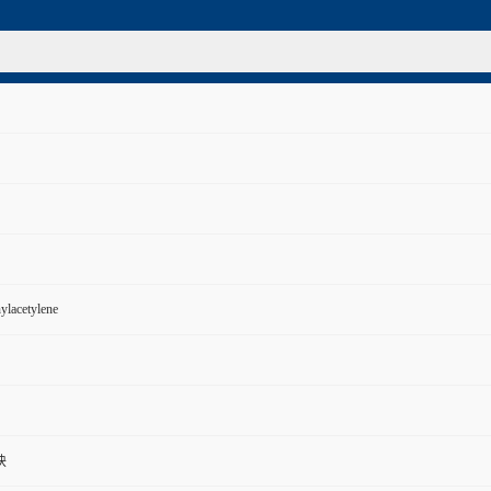
ylacetylene
炔