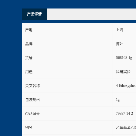
产品详请
产地
上海
品牌
源叶
S68168-1g
货号
用途
科研实验
4-Ethoxyphen
英文名称
1g
包装规格
79887-14-2
CAS编号
别名
乙氧基苯乙