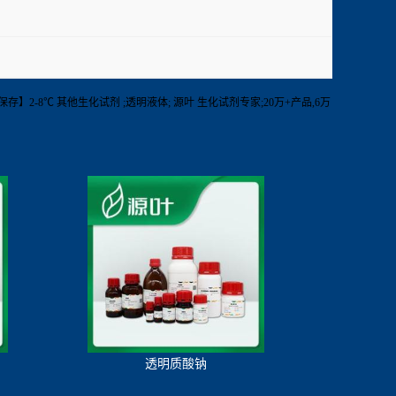
(GC)【保存】2-8℃ 其他生化试剂 ;透明液体; 源叶 生化试剂专家;20万+产品,6万
透明质酸钠