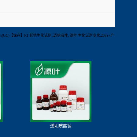
度】≥98%(GC)【保存】RT 其他生化试剂 ;透明液体; 源叶 生化试剂专家;20万+产
透明质酸钠