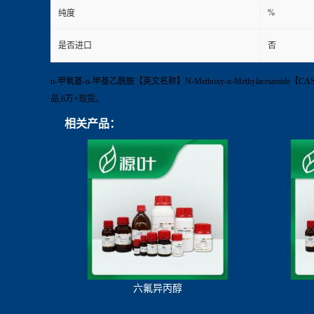
%
纯度
是否进口
否
n-甲氧基-n-甲基乙酰胺【英文名称】N-Methoxy-n-Methylacetamid
品,6万+现货。
相关产品：
六氟异丙醇