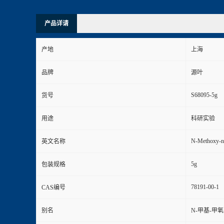
产品详请
产地
上海
品牌
源叶
S68095-5g
货号
用途
科研实验
N-Methoxy-n
英文名称
5g
包装规格
78191-00-1
CAS编号
别名
N-甲基-甲