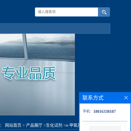
联系方式
手机：
18016338107
置：
网站首页
>
产品展厅
>
生化试剂
>
n-甲氧基-n-甲基乙酰胺