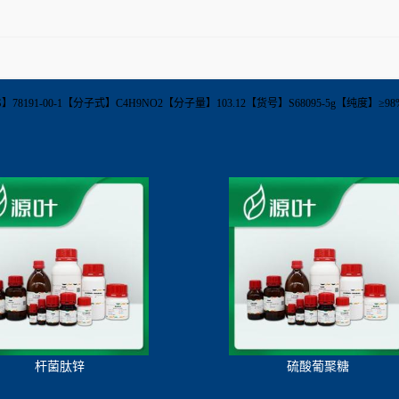
e【CAS】78191-00-1【分子式】C4H9NO2【分子量】103.12【货号】S68095-5g【纯
杆菌肽锌
硫酸葡聚糖