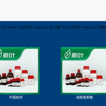
 Ester【CAS】7659-86-1【分子式】C10H20O2S【分子量】204.33【货号】S67969-2
杆菌肽锌
硫酸葡聚糖