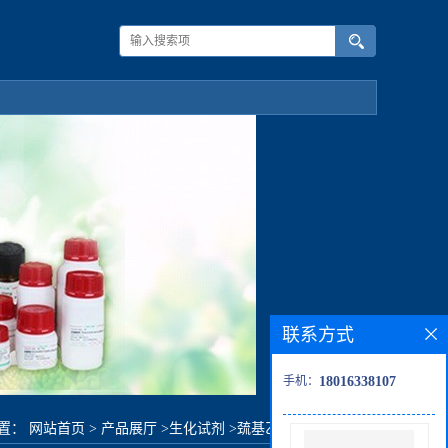
联系方式
手机：
18016338107
置：
网站首页
>
产品展厅
>
生化试剂
>
巯基乙酸-2-乙基己酯