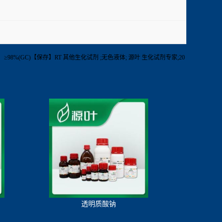
5ml【纯度】≥98%(GC)【保存】RT 其他生化试剂 ;无色液体; 源叶 生化试剂专家;20
透明质酸钠