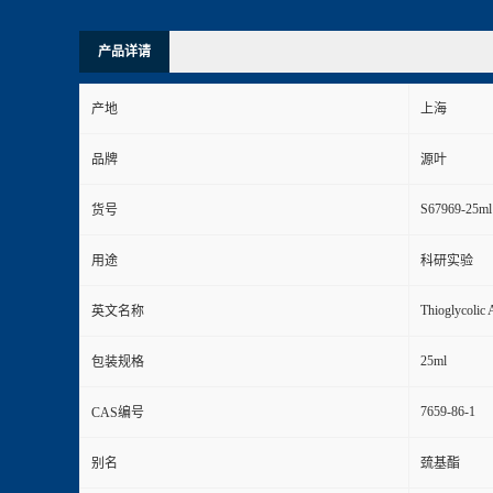
产品详请
产地
上海
品牌
源叶
S67969-25ml
货号
用途
科研实验
Thioglycolic 
英文名称
25ml
包装规格
7659-86-1
CAS编号
别名
巯基酯