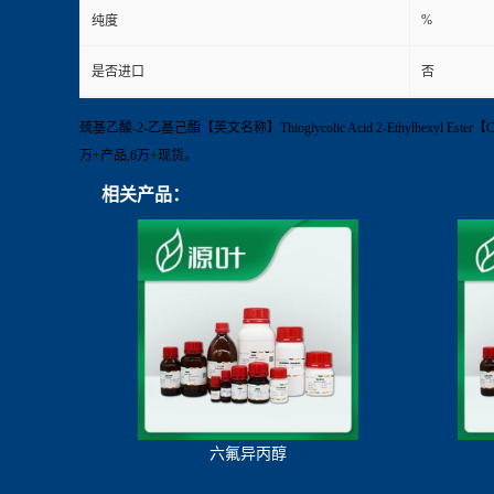
%
纯度
是否进口
否
巯基乙酸-2-乙基己酯【英文名称】Thioglycolic Acid 2-Ethylhexyl
万+产品,6万+现货。
相关产品：
六氟异丙醇